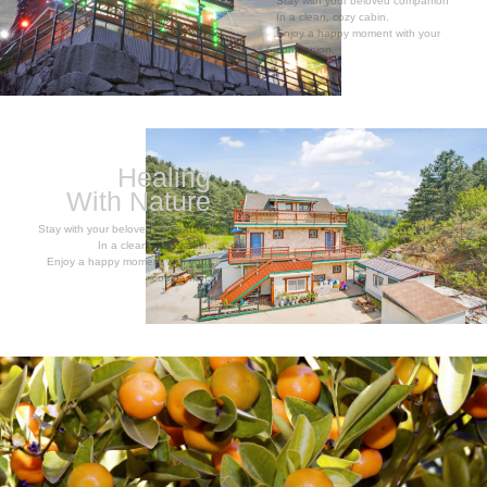
Stay with your beloved companion
In a clean, cozy cabin.
Enjoy a happy moment with your
companion.
Healing
With Nature
Stay with your beloved companion
In a clean, cozy cabin.
Enjoy a happy moment with your
companion.